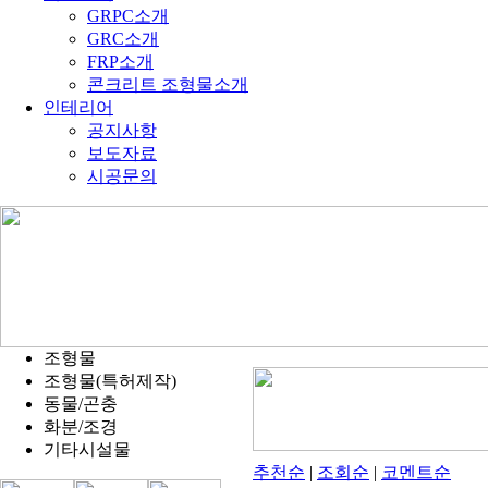
GRPC소개
GRC소개
FRP소개
콘크리트 조형물소개
인테리어
공지사항
보도자료
시공문의
조형물
조형물(특허제작)
동물/곤충
화분/조경
기타시설물
추천순
|
조회순
|
코멘트순