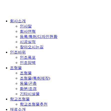
회사소개
인사말
회사연혁
등록/특허/디자인현황
시공실적
찾아오시는길
인조바위
인조폭포
인조암벽
조형물
조형물
조형물(특허제작)
동물/곤충
화분/조경
기타시설물
학교조형물
학교조형물추천
재료소개