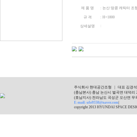
제 품 명
:
논산 땅콩 캐릭터 조
규 격
:
H=1800
:
상세설명
주식회사 현대공간조형 | 대표 김경석 | 
(충남본사) 충남 논산시 벌곡면 대덕리 241-1 |
(호남지사) 전라남도 곡성군 오산면 무옥로 38
E-mail: ufo9558@naver.com
|
copyright 2013 HYUNDAI SPACE DESIGN.