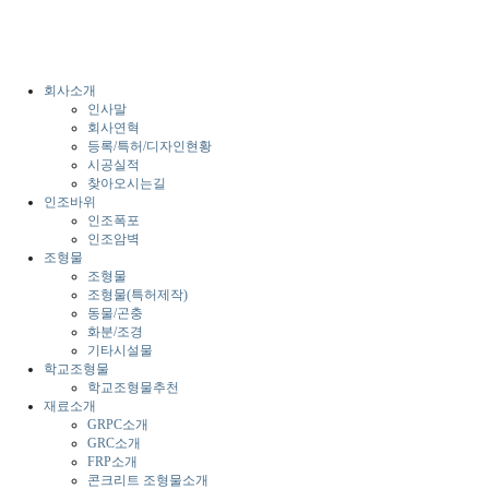
회사소개
인사말
회사연혁
등록/특허/디자인현황
시공실적
찾아오시는길
인조바위
인조폭포
인조암벽
조형물
조형물
조형물(특허제작)
동물/곤충
화분/조경
기타시설물
학교조형물
학교조형물추천
재료소개
GRPC소개
GRC소개
FRP소개
콘크리트 조형물소개