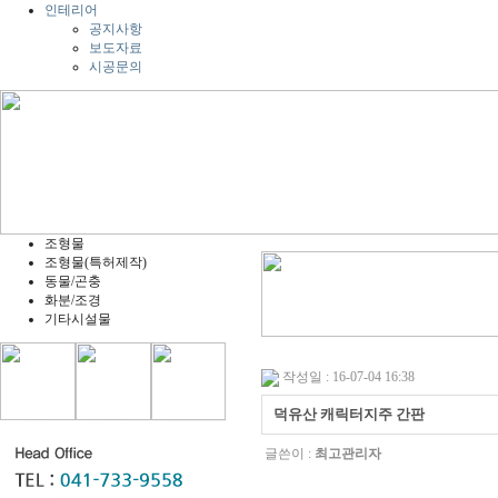
인테리어
공지사항
보도자료
시공문의
조형물
조형물(특허제작)
동물/곤충
화분/조경
기타시설물
작성일 : 16-07-04 16:38
덕유산 캐릭터지주 간판
글쓴이 :
최고관리자